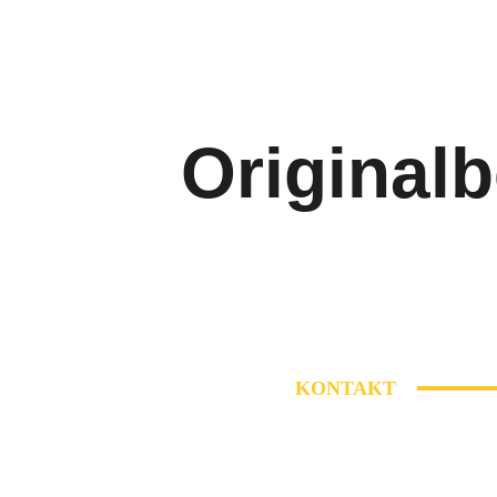
Originalb
KONTAKT
Festkomitee Rudolstädter Karne
c/o Stadt Rudolstadt
Markt 7