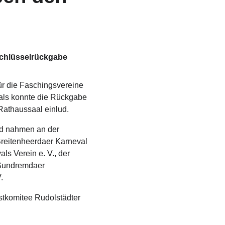
 Schlüsselrückgabe
für die Faschingsvereine 
als konnte die Rückgabe 
Rathaussaal einlud. 
d nahmen an der 
 Breitenheerdaer Karneval 
s Verein e. V., der 
 Sundremdaer 
. 
stkomitee Rudolstädter 